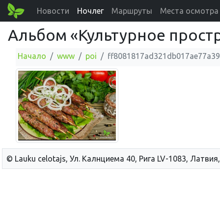
Новости
Ночлег
Маршруты
Места осмотра
Альбом «Культурное прост
Начало
www
poi
ff8081817ad321db017ae77a3
© Lauku сelotajs, Ул. Калнциема 40, Рига LV-1083, Латвия,