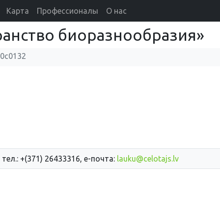
Карта
Профессионалы
О нас
ранство биоразнообразия»
90c0132
 тел.: +(371) 26433316, е-почта:
lauku@celotajs.lv