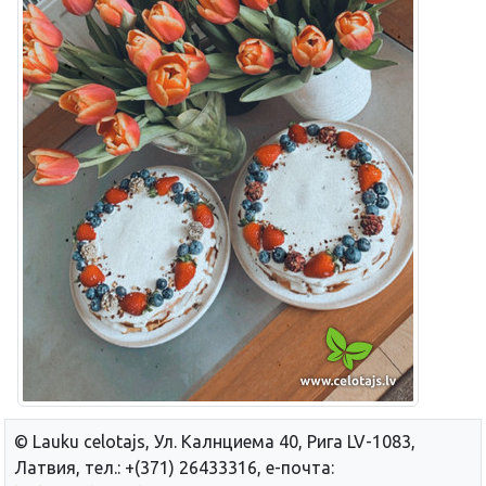
© Lauku сelotajs, Ул. Калнциема 40, Рига LV-1083,
Латвия, тел.: +(371) 26433316, е-почта: