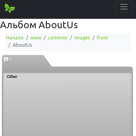
Альбом AboutUs
Начало
www
common
images
front
AboutUs
7
Other