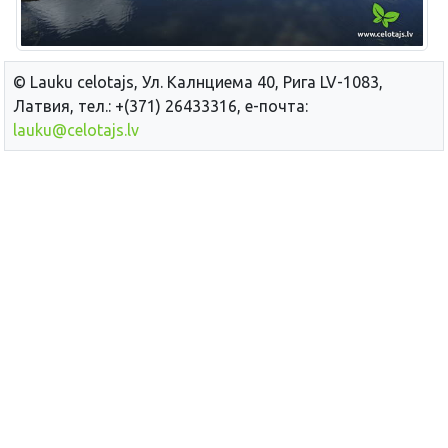
© Lauku сelotajs, Ул. Калнциема 40, Рига LV-1083,
Латвия, тел.: +(371) 26433316, е-почта:
lauku@celotajs.lv