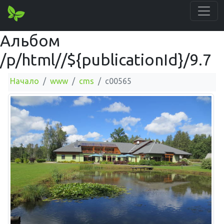
Альбом
/p/html//${publicationId}/9.7
Начало
www
cms
c00565