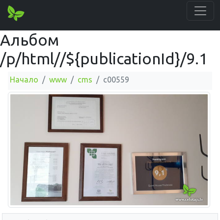
Альбом
/p/html//${publicationId}/9.1
Начало
www
cms
c00559