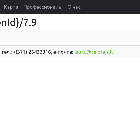
Карта
Профессионалы
О нас
nId}/7.9
 тел.: +(371) 26433316, е-почта:
lauku@celotajs.lv