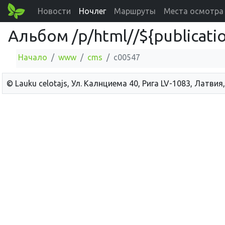
Новости
Ночлег
Маршруты
Места осмотра
Альбом /p/html//${publicatio
Начало
www
cms
c00547
© Lauku сelotajs, Ул. Калнциема 40, Рига LV-1083, Латвия,