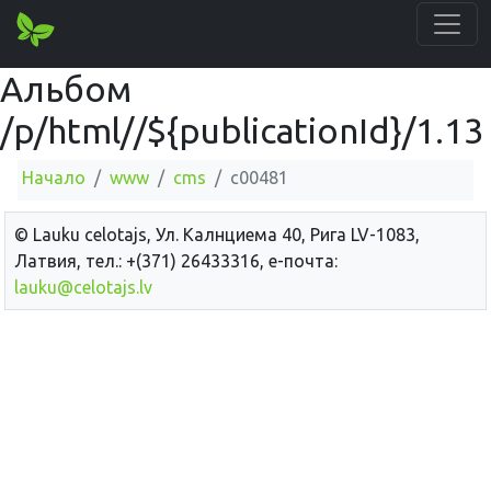
Альбом
/p/html//${publicationId}/1.13
Начало
www
cms
c00481
© Lauku сelotajs, Ул. Калнциема 40, Рига LV-1083,
Латвия, тел.: +(371) 26433316, е-почта:
lauku@celotajs.lv