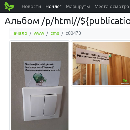
Новости
Ночлег
Маршруты
Места осмотра
Альбом /p/html//${publicatio
Начало
www
cms
c00470