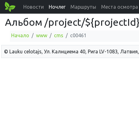
Новости
Ночлег
Маршруты
Места осмотра
Альбом /project/${projectI
Начало
www
cms
c00461
© Lauku сelotajs, Ул. Калнциема 40, Рига LV-1083, Латвия,