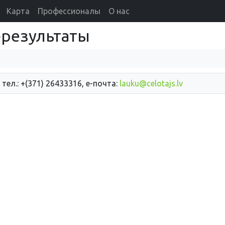
Карта
Профессионалы
О нас
d}результаты
 тел.: +(371) 26433316, е-почта:
lauku@celotajs.lv