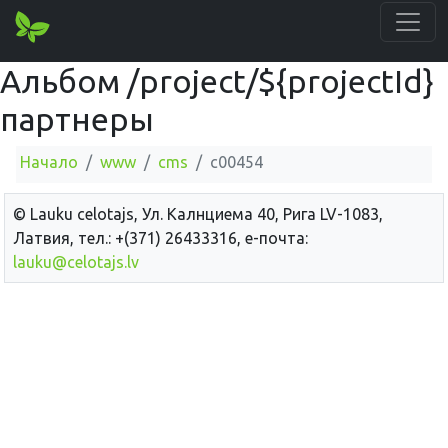
Альбом /project/${projectId}
партнеры
Начало
www
cms
c00454
© Lauku сelotajs, Ул. Калнциема 40, Рига LV-1083,
Латвия, тел.: +(371) 26433316, е-почта:
lauku@celotajs.lv