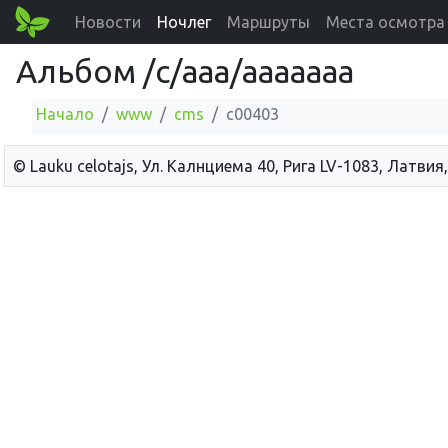
Новости
Ночлег
Маршруты
Места осмотра
Альбом /c/aaa/aaaaaaa
Начало
www
cms
c00403
© Lauku сelotajs, Ул. Калнциема 40, Рига LV-1083, Латвия,