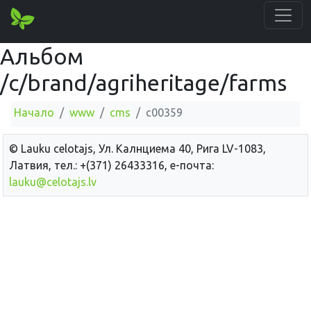
Альбом
/c/brand/agriheritage/farms
Начало
www
cms
c00359
© Lauku сelotajs, Ул. Калнциема 40, Рига LV-1083,
Латвия, тел.: +(371) 26433316, е-почта:
lauku@celotajs.lv