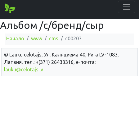
Альбом /c/бренд/сыр
Начало
www
cms
c00203
© Lauku сelotajs, Ул. Калнциема 40, Рига LV-1083,
Латвия, тел.: +(371) 26433316, е-почта:
lauku@celotajs.lv