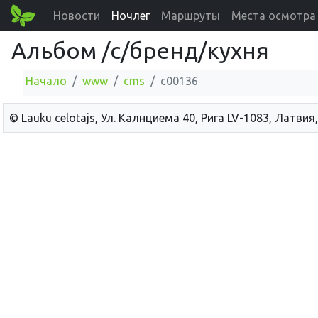
Новости
Ночлег
Маршруты
Места осмотра
Альбом /c/бренд/кухня
Начало
www
cms
c00136
© Lauku сelotajs, Ул. Калнциема 40, Рига LV-1083, Латвия,