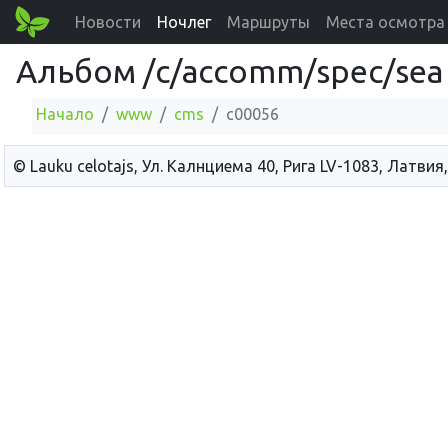
Новости
Ночлег
Маршруты
Места осмотра
Альбом /c/accomm/spec/sea
Начало
www
cms
c00056
© Lauku сelotajs, Ул. Калнциема 40, Рига LV-1083, Латвия,