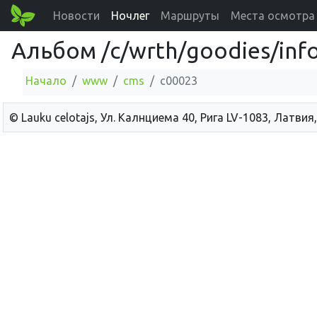
Новости
Ночлег
Маршруты
Места осмотра
Альбом /c/wrth/goodies/info/
Начало
www
cms
c00023
© Lauku сelotajs, Ул. Калнциема 40, Рига LV-1083, Латвия,