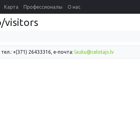
Карта
Профессионалы
О нас
visitors
 тел.: +(371) 26433316, е-почта:
lauku@celotajs.lv