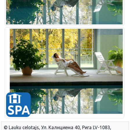
© Lauku сelotajs, Ул. Калнциема 40, Рига LV-1083,