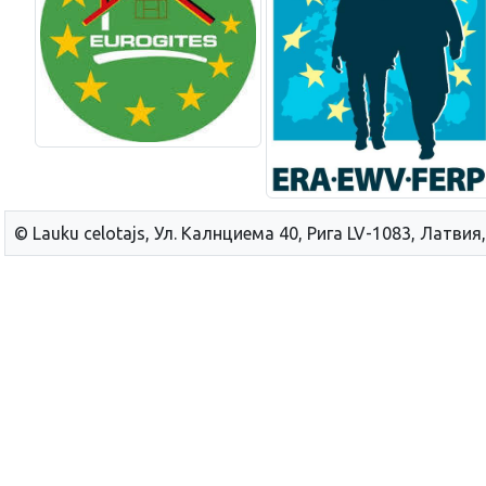
© Lauku сelotajs, Ул. Калнциема 40, Рига LV-1083, Латвия,