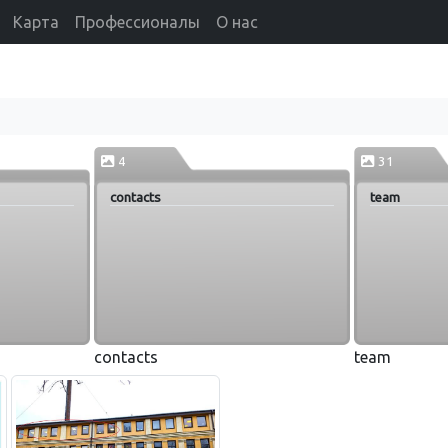
Карта
Профессионалы
О нас
4
31
contacts
team
contacts
team