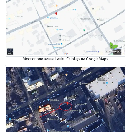
Местоположение Lauku Celotajs на GoogleMaps