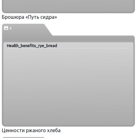
Брошюра «Путь сидра»
4
Health_benefits_rye_bread
Ценности ржаного хлеба