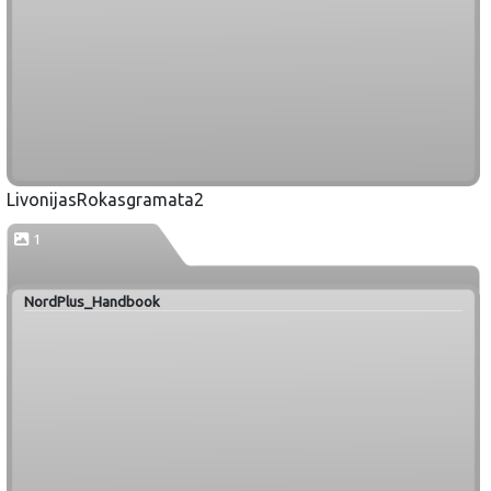
LivonijasRokasgramata2
1
NordPlus_Handbook