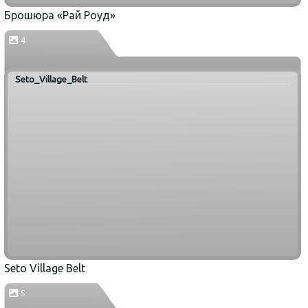
Брошюра «Рай Роуд»
4
Seto_Village_Belt
Seto Village Belt
5