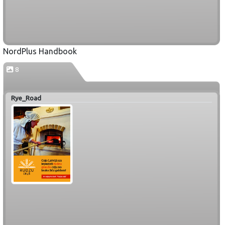
NordPlus Handbook
8
Rye_Road