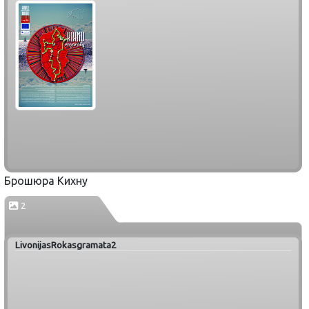
Брошюра Кихну
2
LivonijasRokasgramata2