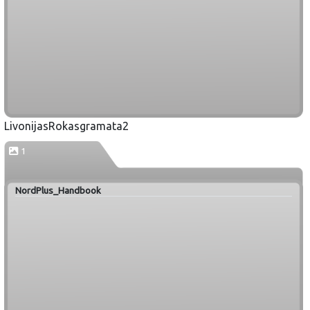
LivonijasRokasgramata2
1
NordPlus_Handbook