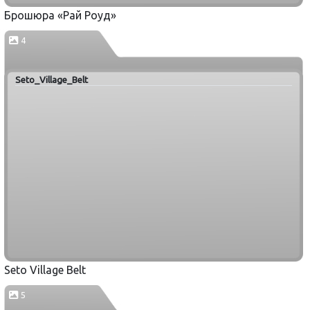
Брошюра «Рай Роуд»
4
Seto_Village_Belt
Seto Village Belt
5