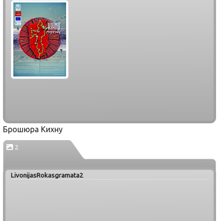
Брошюра Кихну
2
LivonijasRokasgramata2