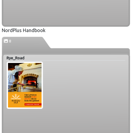
NordPlus Handbook
8
Rye_Road