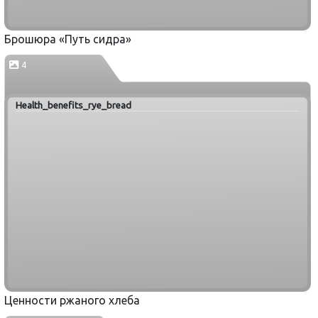
Брошюра «Путь сидра»
4
Health_benefits_rye_bread
Ценности ржаного хлеба