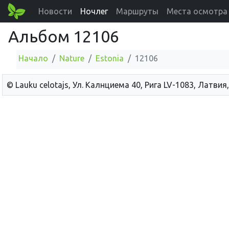
Новости
Ночлег
Маршруты
Места осмотра
Альбом 12106
Начало
Nature
Estonia
12106
© Lauku сelotajs, Ул. Калнциема 40, Рига LV-1083, Латвия,