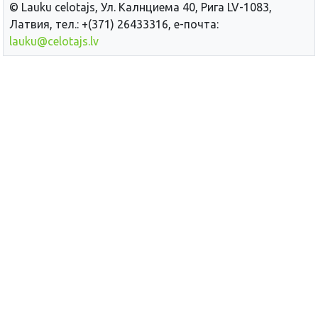
© Lauku сelotajs, Ул. Калнциема 40, Рига LV-1083,
Латвия, тел.: +(371) 26433316, е-почта:
lauku@celotajs.lv