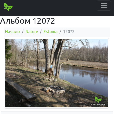
Альбом 12072
Начало
Nature
Estonia
12072