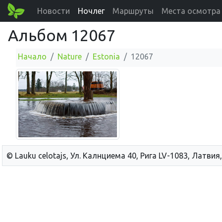
Новости
Ночлег
Маршруты
Места осмотра
Альбом 12067
Начало
Nature
Estonia
12067
© Lauku сelotajs, Ул. Калнциема 40, Рига LV-1083, Латвия,