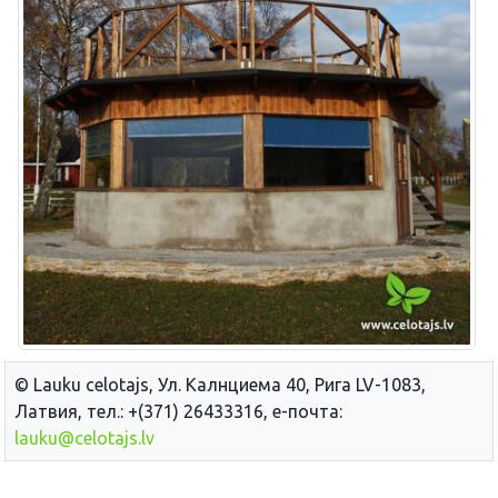
© Lauku сelotajs, Ул. Калнциема 40, Рига LV-1083,
Латвия, тел.: +(371) 26433316, е-почта:
lauku@celotajs.lv