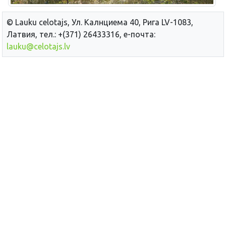
© Lauku сelotajs, Ул. Калнциема 40, Рига LV-1083,
Латвия, тел.: +(371) 26433316, е-почта:
lauku@celotajs.lv