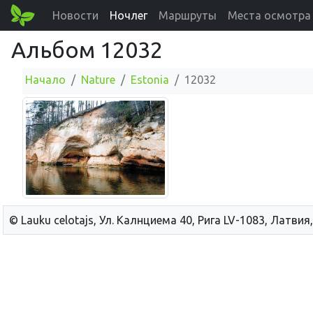
Новости
Ночлег
Маршруты
Места осмотра
Альбом 12032
Начало
Nature
Estonia
12032
© Lauku сelotajs, Ул. Калнциема 40, Рига LV-1083, Латвия,