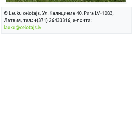
© Lauku сelotajs, Ул. Калнциема 40, Рига LV-1083,
Латвия, тел.: +(371) 26433316, е-почта:
lauku@celotajs.lv