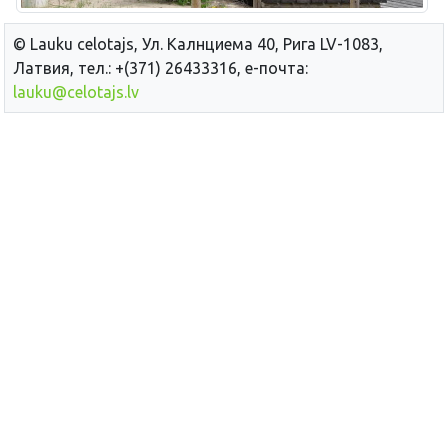
© Lauku сelotajs, Ул. Калнциема 40, Рига LV-1083,
Латвия, тел.: +(371) 26433316, е-почта:
lauku@celotajs.lv