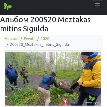
Альбом 200520 Meztakas
mitins Sigulda
Начало
Events
2020
200520_Meztakas_mitins_Sigulda