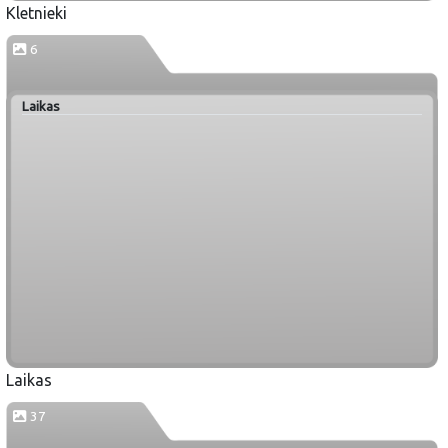
Kletnieki
6
Laikas
Laikas
37