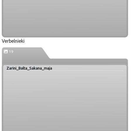
Verbelnieki
19
Zarini_Balta_Sakana_maja