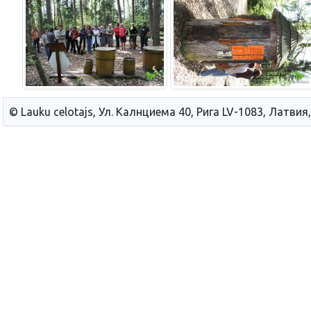
© Lauku сelotajs, Ул. Калнциема 40, Рига LV-1083, Латвия,