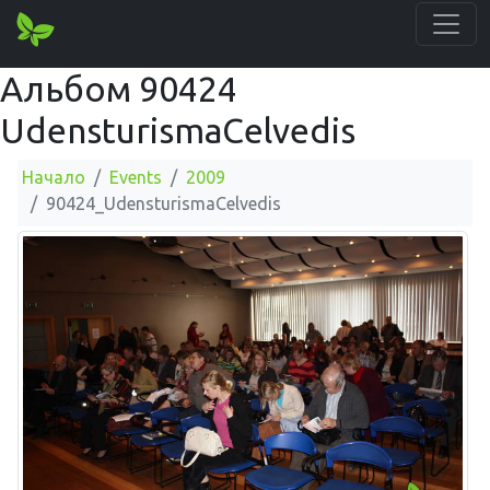
Альбом 90424
UdensturismaCelvedis
Начало
Events
2009
90424_UdensturismaCelvedis