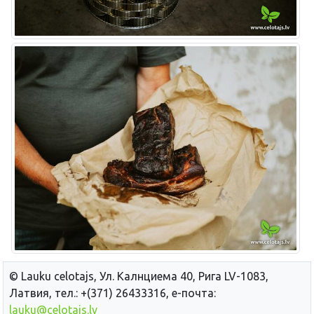
© Lauku сelotajs, Ул. Калнциема 40, Рига LV-1083,
Латвия, тел.: +(371) 26433316, е-почта:
lauku@celotajs.lv