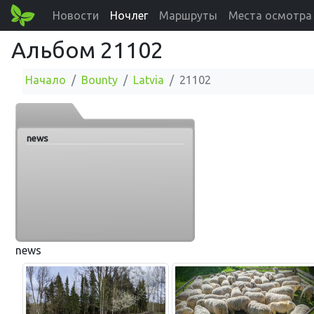
Новости
Ночлег
Маршруты
Места осмотра
Альбом 21102
Начало
Bounty
Latvia
21102
news
news