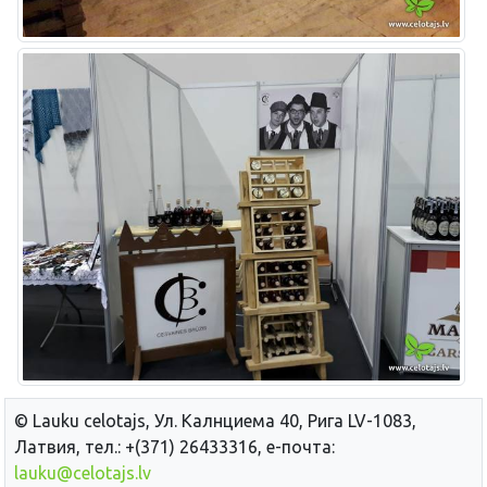
© Lauku сelotajs, Ул. Калнциема 40, Рига LV-1083,
Латвия, тел.: +(371) 26433316, е-почта:
lauku@celotajs.lv