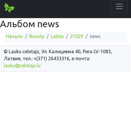
Альбом news
Начало
Bounty
Latvia
21029
news
© Lauku сelotajs, Ул. Калнциема 40, Рига LV-1083,
Латвия, тел.: +(371) 26433316, е-почта:
lauku@celotajs.lv