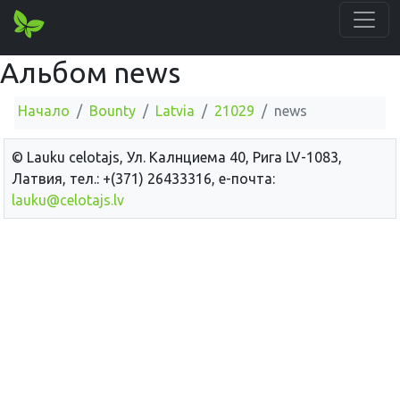
Альбом news
Начало
Bounty
Latvia
21029
news
© Lauku сelotajs, Ул. Калнциема 40, Рига LV-1083,
Латвия, тел.: +(371) 26433316, е-почта:
lauku@celotajs.lv