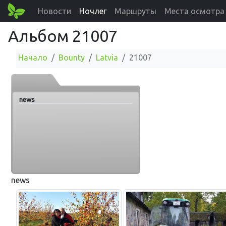
Новости
Ночлег
Маршруты
Места осмотра
Альбом 21007
Начало
Bounty
Latvia
21007
news
news