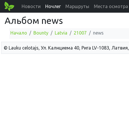
Новости
Ночлег
Маршруты
Места осмотра
Альбом news
Начало
Bounty
Latvia
21007
news
© Lauku сelotajs, Ул. Калнциема 40, Рига LV-1083, Латвия,