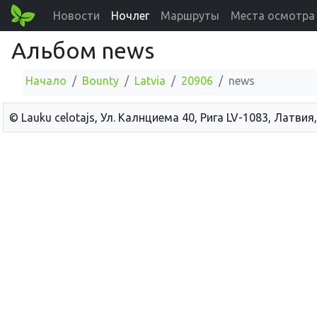
Новости
Ночлег
Маршруты
Места осмотра
Альбом news
Начало
Bounty
Latvia
20906
news
© Lauku сelotajs, Ул. Калнциема 40, Рига LV-1083, Латвия,