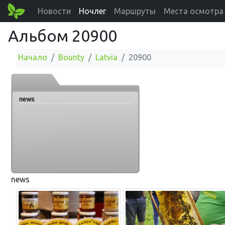
Новости
Ночлег
Маршруты
Места осмотра
Альбом 20900
Начало
Bounty
Latvia
20900
news
news