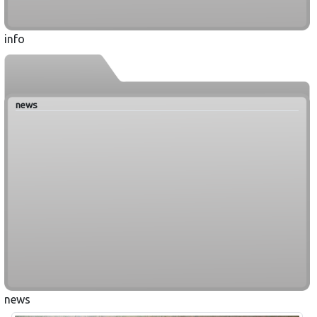
info
news
news