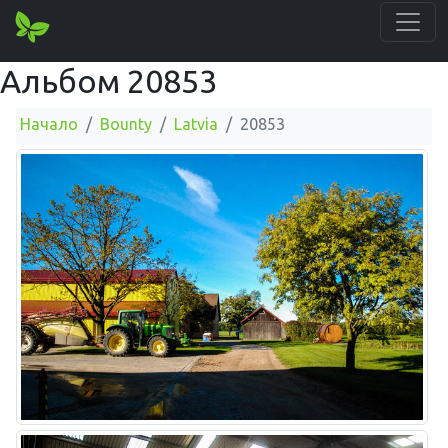
Альбом 20853
Начало
Bounty
Latvia
20853