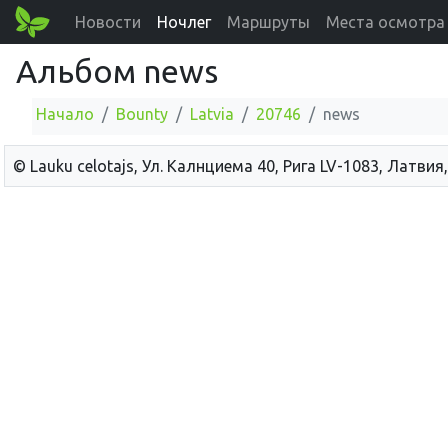
Новости
Ночлег
Маршруты
Места осмотра
Альбом news
Начало
Bounty
Latvia
20746
news
© Lauku сelotajs, Ул. Калнциема 40, Рига LV-1083, Латвия,