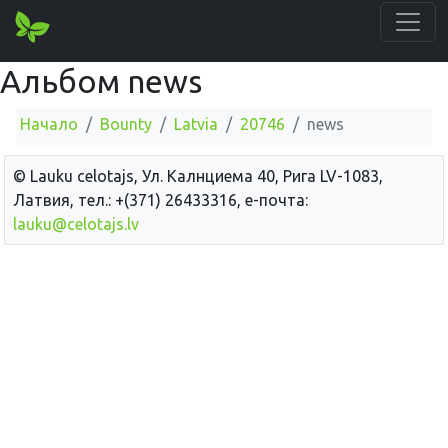
Альбом news
Начало
Bounty
Latvia
20746
news
© Lauku сelotajs, Ул. Калнциема 40, Рига LV-1083,
Латвия, тел.: +(371) 26433316, е-почта:
lauku@celotajs.lv