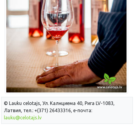
© Lauku сelotajs, Ул. Калнциема 40, Рига LV-1083,
Латвия, тел.: +(371) 26433316, е-почта:
lauku@celotajs.lv