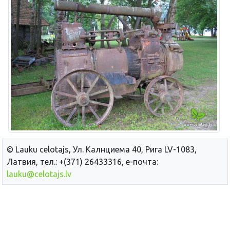
© Lauku сelotajs, Ул. Калнциема 40, Рига LV-1083,
Латвия, тел.: +(371) 26433316, е-почта:
lauku@celotajs.lv