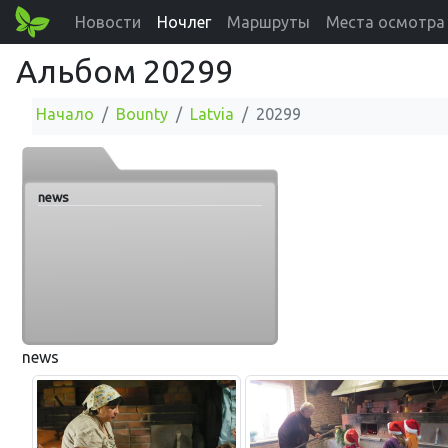
Новости
Ночлег
Маршруты
Места осмотра
Альбом 20299
Начало
Bounty
Latvia
20299
news
news