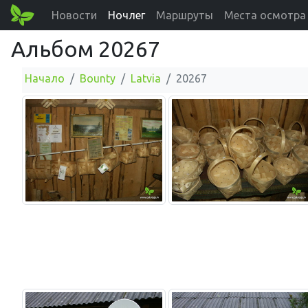
Новости
Ночлег
Маршруты
Места осмотра
Альбом 20267
Начало
Bounty
Latvia
20267